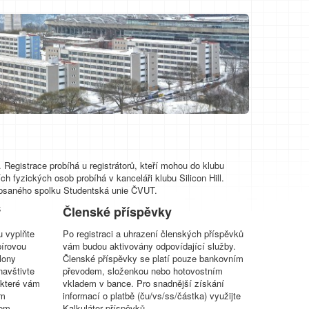
Registrace probíhá u registrátorů, kteří mohou do klubu
ch fyzických osob probíhá v kanceláři klubu Silicon Hill.
zapsaného spolku Studentská unie ČVUT.
ř
Členské příspěvky
u vyplňte
Po registraci a uhrazení členských příspěvků
pírovou
vám budou aktivovány odpovídající služby.
lony
Členské příspěvky se platí pouze bankovním
navštivte
převodem, složenkou nebo hotovostním
 které vám
vkladem v bance. Pro snadnější získání
ým
informací o platbě (ču/vs/ss/částka) využijte
zem
Kalkulátor příspěvků.