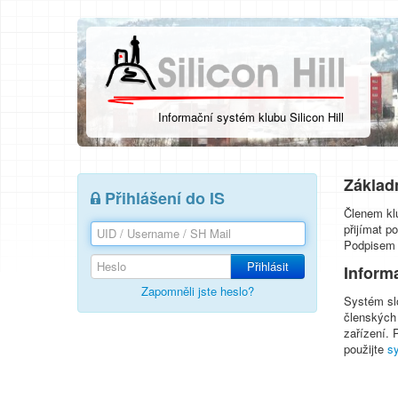
Informační systém klubu Silicon Hill
Základn
Přihlášení do IS
Členem klu
přijímat p
Podpisem r
Přihlásit
Inform
Zapomněli jste heslo?
Systém slo
členských
zařízení. 
použijte
s