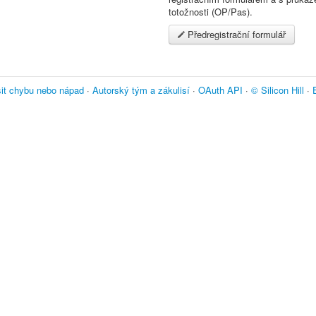
totožnosti (OP/Pas).
Předregistrační formulář
it chybu nebo nápad
·
Autorský tým a zákulisí
·
OAuth API
·
© Silicon Hill
·