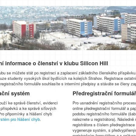
í informace o členství v klubu Silicon Hill
bu se můžete stát po registraci a zaplacení základního členského příspěvku. 
ouze studenty vysokých škol bydlících na kolejích Strahov. Registrace ostatní
egistračního formuláře souhlasíte s interními předpisy a stáváte se členy 
ační systém
Předregistrační formulá
uží ke správě členství, evidenci
Pro usnadnění registračního proces
 příspěvků a ke správě síťových
online předregistrační formulář a pa
Pro připomínky a hlášení chyb
podobu registračního formuláře (šab
ystém pro hlášení chyb
.
naleznete u registrátora). Následně 
registrátora s číslem předregistrace
vygeneruje systém, s předvyplňen
registračním formulářem a s průka