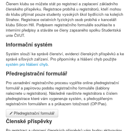
Členem klubu se můžete stát po registraci a zaplacení základního
členského příspěvku. Registrace probíhá u registrátorů, kteří mohou
do klubu přijímat pouze studenty vysokých škol bydlících na kolejích
Strahov. Registrace ostatních fyzických osob probíhá v kanceláři
klubu Silicon Hill. Podpisem registračního formuláře souhlasíte s
interními předpisy a stáváte se členy zapsaného spolku Studentská
unie ČVUT.
Informační systém
Systém slouží ke správě členství, evidenci členských příspěvků a ke
správě síťových zařízení. Pro připomínky a hlášení chyb použijte
systém pro hlášení chyb
.
Předregistrační formulář
Pro usnadnění registračního procesu vyplňte online předregistrační
formulář a papírovou podobu registračního formuláře (šablony
naleznete u registrátora). Následně navštivte registrátora s číslem
předregistrace které vám vygeneruje systém, s předvyplňeným
registračním formulářem a s průkazem totožnosti (OP/Pas).
Předregistrační formulář
Členské příspěvky
Po registraci a uhrazení členských příspěvků vám budou aktivovány