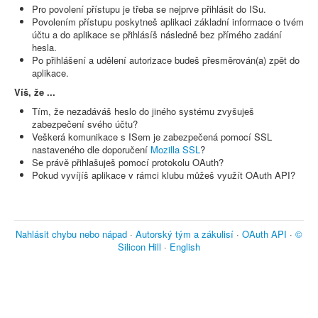
Pro povolení přístupu je třeba se nejprve přihlásit do ISu.
Povolením přístupu poskytneš aplikaci základní informace o tvém
účtu a do aplikace se přihlásíš následně bez přímého zadání
hesla.
Po přihlášení a udělení autorizace budeš přesměrován(a) zpět do
aplikace.
Víš, že ...
Tím, že nezadáváš heslo do jiného systému zvyšuješ
zabezpečení svého účtu?
Veškerá komunikace s ISem je zabezpečená pomocí SSL
nastaveného dle doporučení
Mozilla SSL
?
Se právě přihlašuješ pomocí protokolu OAuth?
Pokud vyvíjíš aplikace v rámci klubu můžeš využít OAuth API?
Nahlásit chybu nebo nápad
·
Autorský tým a zákulisí
·
OAuth API
·
©
Silicon Hill
·
English